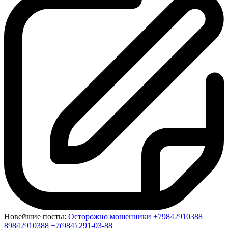
Новейшие посты:
Осторожно мошенники +79842910388
89842910388 +7(984) 291-03-88