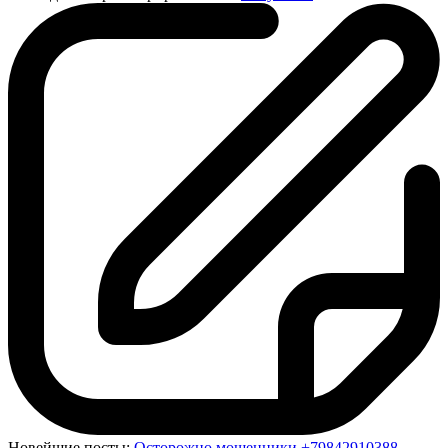
Новейшие посты:
Осторожно мошенники +79842910388