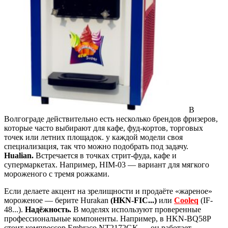
В
Волгограде действительно есть несколько брендов фризеров,
которые часто выбирают для кафе, фуд-кортов, торговых
точек или летних площадок. у каждой модели своя
специализация, так что можно подобрать под задачу.
Hualian.
Встречается в точках стрит-фуда, кафе и
супермаркетах. Например, HIM-03 — вариант для мягкого
мороженого с тремя рожками.
Если делаете акцент на зрелищности и продаёте «жареное»
мороженое — берите Hurakan
(HKN-FIC...)
или
Cooleq
(IF-
48...).
Надёжность.
В моделях используют проверенные
профессиональные компоненты. Например, в HKN-BQ58P
стоит компрессор Embraco NT2172GK — он работает