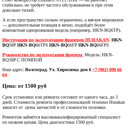
стабильно, не требует частого обслуживания и при этом
довольно тихий.
А если пространство сильно ограничено, а мягкое мороженое
— дополнительная позиция в меню, подойдёт более
компактная однорожковая модель (например, HKN-BQ6TP).
Инструкция по эксплуатации фризеров HURAKAN
HKN
-
BQ
58P
HKN
-
BQ
66TPS
HKN
-
BQ
66FP
HKN
-
BQ
66FPS
Руководство по эксплуатации фризера
Модель: HKN-
BQ58P С ПОМПОЙ
Наш адрес:
Волгоград. Ул. Хиросимы дом 6
+7 (902) 098 66
64
Цена: от 1500 руб
Срок установки или ремонта составит от одного часа. до 3
дней. Стоимость ремонта профессиональной техники Hurakan
зависит от цены запчастей и от сложности поломки.
Ремонтом займётся высококвалифицированный специалист
по низким ценам. Цена диагностики 1500 руб.