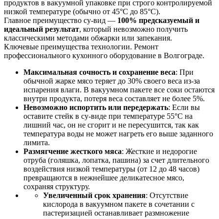
продуктов в вакуумной упаковке при строго контролируемой
низкой температуре (обычно от 45°C до 85°C).
Главное преимущество су-вид —
100% предсказуемый и
идеальный результат
, который невозможно получить
классическими методами обжарки или запекания.
Ключевые преимущества технологии. Ремонт
профессионального кухонного оборудование в Волгограде.
Максимальная сочность и сохранение веса
: При
обычной жарке мясо теряет до 30% своего веса из-за
испарения влаги. В вакуумном пакете все соки остаются
внутри продукта, потеря веса составляет не более 5%.
Невозможно испортить или передержать
: Если вы
оставите стейк в су-виде при температуре 55°C на
лишний час, он не сгорит и не пересушится, так как
температура воды не может нагреть его выше заданного
лимита.
Размягчение жесткого мяса
: Жесткие и недорогие
отруба (голяшка, лопатка, пашина) за счет длительного
воздействия низкой температуры (от 12 до 48 часов)
превращаются в нежнейшее деликатесное мясо,
сохраняя структуру.
Увеличенный срок хранения
: Отсутствие
кислорода в вакуумном пакете в сочетании с
пастеризацией останавливает размножение