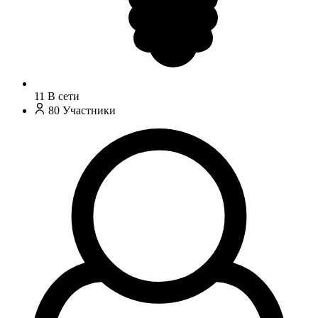
11
В сети
80
Участники