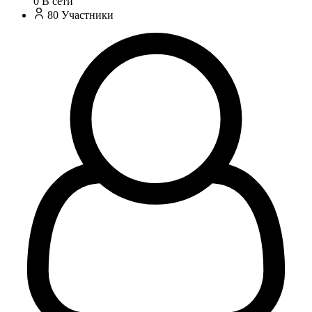
0
В сети
80
Участники